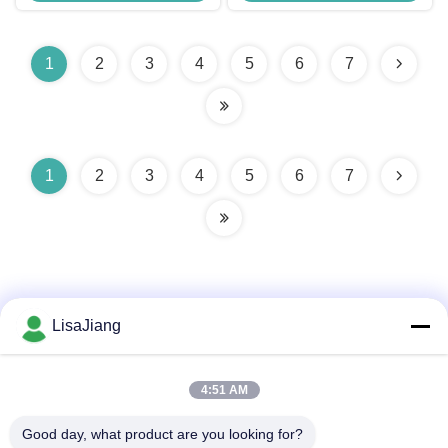
20KHZ Görev Döngüsü 0-100%
Motor Sürücü Tablosu
1
2
3
4
5
6
7
1
2
3
4
5
6
7
LisaJiang
Hızlı iletişim
4:51 AM
Good day, what product are you looking for?
Adres