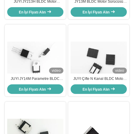
JUYI JY213H BLDC Motor
JY13M BLDC Motor Sürücüsü
Sürücüsü MOSFET / IGBT
MOSFET N Ve P Kanal 40 V
Sürücüsü Yüksek Hız 3 - Faz
En İyi Fiyatı Alın
En İyi Fiyatı Alın
Yüzey Montaj
Yarısı - Köprü
video
video
JUYI JY14M Parametre BLDC
JUYI Çifte N Kanal BLDC Motor
Motor Sürücüsü MOSFET Sert
Sürücü MOSFET Hızlı Değişim ve
Bağlantılı ve Yüksek Frekanslı
En İyi Fiyatı Alın
Ters Vücut Geri Kazanma
En İyi Fiyatı Alın
devreler