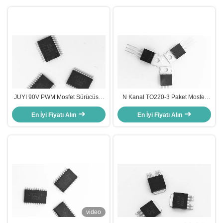
JUYI 90V PWM Mosfet Sürücüsü,
N Kanal TO220-3 Paket Mosfet
3 Fazlı Kapı Sürücüsü Üç
Stepper Sürücü, BLDC motor
Bağımsız Yüksek ve Düşük Yanla
En İyi Fiyatı Alın
sürücüsü için 300W Mosfet Voltaj
En İyi Fiyatı Alın
Düzenleyicisi
video