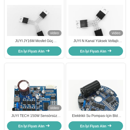
video
video
JUYI JY16M Mosfet Güç
JUYI N Kanal Yüksek Voltajlı
Denetleyicisi Yüksek Verimlilikli
BLDC Motor Sürücüsü MOSFET
Değiştirme Modu Gücü BLDC
En İyi Fiyatı Alın
210W Güç Değiştirme Uygulaması
En İyi Fiyatı Alın
Motor Sürücü Kurulu İçin
video
JUYI TECH 150W Sensörsüz
Elektrikli Su Pompası Için Bldc
Yüksek Voltajlı BLDC Motor
Motor Sürücüsü, 0.5A Fırçasız
Denetleyicisi PWM Frekansı 1-
En İyi Fiyatı Alın
Sensörsüz Kontrolörü
En İyi Fiyatı Alın