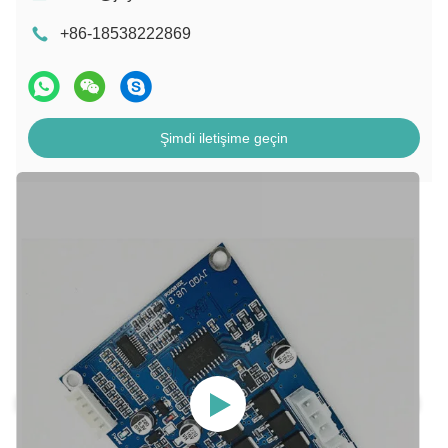
+86-18538222869
Şimdi iletişime geçin