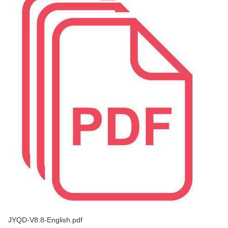
JYQD-V8.8-English.pdf