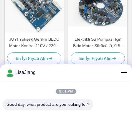
JUYI Yüksek Gerilim BLDC
Elektrikli Su Pompası Için
Motor Kontrol 110V / 220 V
Bldc Motor Sürücüsü, 0.5A
AC Giriş 77 * 60 * 28mm
Fırçasız Sensörsüz
En İyi Fiyatı Alın
En İyi Fiyatı Alın
Kontrolörü
LisaJiang
Hızlı iletişim
8:51 PM
Good day, what product are you looking for?
Adres
1 numara, şerit 1199, yunping yolu, jiading bölgesi, Şangay
Tel