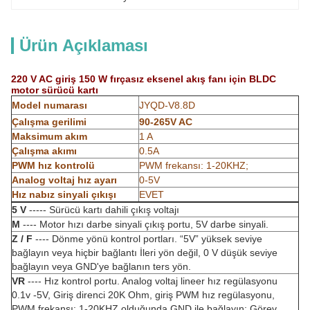
Ürün Açıklaması
220 V AC giriş 150 W fırçasız eksenel akış fanı için BLDC
motor sürücü kartı
Model numarası
JYQD-V8.8D
Çalışma gerilimi
90-265V AC
Maksimum akım
1 A
Çalışma akımı
0.5A
PWM hız kontrolü
PWM frekansı: 1-20KHZ;
Analog voltaj hız ayarı
0-5V
Hız nabız sinyali çıkışı
EVET
5 V
----- Sürücü kartı dahili çıkış voltajı
M
---- Motor hızı darbe sinyali çıkış portu, 5V darbe sinyali.
Z / F
---- Dönme yönü kontrol portları. “5V” yüksek seviye
bağlayın veya hiçbir bağlantı İleri yön değil, 0 V düşük seviye
bağlayın veya GND'ye bağlanın ters yön.
VR
---- Hız kontrol portu. Analog voltaj lineer hız regülasyonu
0.1v -5V, Giriş direnci 20K Ohm, giriş PWM hız regülasyonu,
PWM frekansı: 1-20KHZ olduğunda GND ile bağlayın; Görev