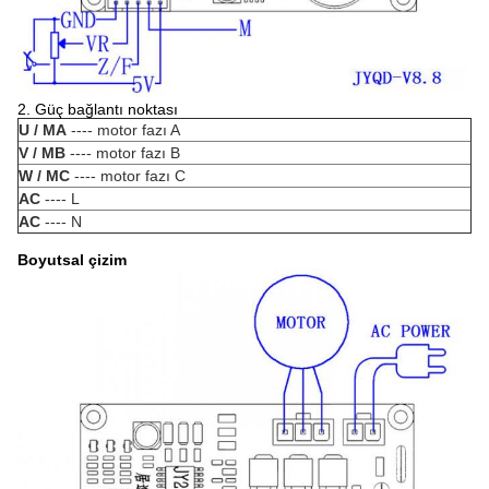
2. Güç bağlantı noktası
U / MA
---- motor fazı A
V / MB
---- motor fazı B
W / MC
---- motor fazı C
AC
---- L
AC
---- N
Boyutsal çizim