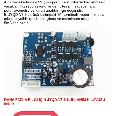
4. Sürücü kartındaki 5V çıkış portu harici cihazın bağlanmasını
yasaklar. Hız regülasyonu ve geri vites için sadece harici
potansiyometre ve kartın anahtarı için geçerlidir.
5. JYQD-V8.8 sürücü kartındaki “M” terminali, motor hızı puls
çıkışı sinyalidir (push-pull çıkışı) ve maksimum çıkış akımı
5mA'den azdır.
DAHA FAZLA BİLGİ İÇİN JYQD-V8.8 KULLANIM KILAVUZU
İNDİR