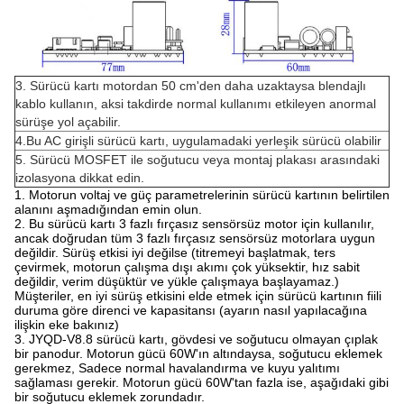
3. Sürücü kartı motordan 50 cm'den daha uzaktaysa blendajlı
kablo kullanın, aksi takdirde normal kullanımı etkileyen anormal
sürüşe yol açabilir.
4.Bu AC girişli sürücü kartı, uygulamadaki yerleşik sürücü olabilir
5. Sürücü MOSFET ile soğutucu veya montaj plakası arasındaki
izolasyona dikkat edin.
1. Motorun voltaj ve güç parametrelerinin sürücü kartının belirtilen
alanını aşmadığından emin olun.
2. Bu sürücü kartı 3 fazlı fırçasız sensörsüz motor için kullanılır,
ancak doğrudan tüm 3 fazlı fırçasız sensörsüz motorlara uygun
değildir. Sürüş etkisi iyi değilse (titremeyi başlatmak, ters
çevirmek, motorun çalışma dışı akımı çok yüksektir, hız sabit
değildir, verim düşüktür ve yükle çalışmaya başlayamaz.)
Müşteriler, en iyi sürüş etkisini elde etmek için sürücü kartının fiili
duruma göre direnci ve kapasitansı (ayarın nasıl yapılacağına
ilişkin eke bakınız)
3. JYQD-V8.8 sürücü kartı, gövdesi ve soğutucu olmayan çıplak
bir panodur. Motorun gücü 60W'ın altındaysa, soğutucu eklemek
gerekmez, Sadece normal havalandırma ve kuyu yalıtımı
sağlaması gerekir. Motorun gücü 60W'tan fazla ise, aşağıdaki gibi
bir soğutucu eklemek zorundadır.