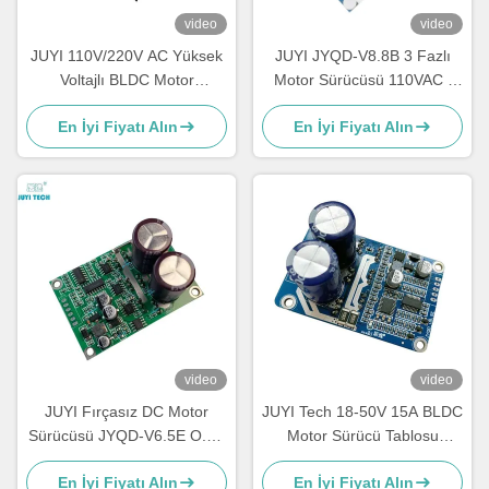
video
video
JUYI 110V/220V AC Yüksek
JUYI JYQD-V8.8B 3 Fazlı
Voltajlı BLDC Motor
Motor Sürücüsü 110VAC /
Denetleyicisi 3 Fazlı fırçasız
220VAC Giriş Sensörsüz
En İyi Fiyatı Alın
En İyi Fiyatı Alın
motor için Hız Denetleyicisi
Bldc Sürücüsü
video
video
JUYI Fırçasız DC Motor
JUYI Tech 18-50V 15A BLDC
Sürücüsü JYQD-V6.5E O.V /
Motor Sürücü Tablosu
L.V Koruma PWM Frekansı
Sensörsüz fırçasız DC
En İyi Fiyatı Alın
En İyi Fiyatı Alın
1-20KHZ
Motor, DC Motor