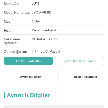
JUYI
Marka Adı:
JYQD-V8.8D
Model Numarası:
1 Set
Moq:
Pazarlık edilebilir
Fiyat:
Paketleme
PE torba + karton
Ayrıntıları:
T / T, L / C, Paypal
Ödeme Şartları:
En İyi Fiyatı Alın
Şimdi Iletişime Geçin
Ayrıntılı Bilgiler
Ürün Açıklaması
Ayrıntılı Bilgiler