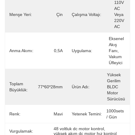
110V 
AC 
Menşe Yeri:
Çin
Çalışma Voltajı:
Veya 
220V 
AC
Eksenel 
Akış 
Anma Akımı:
0,5A
Uygulama:
Fanı, 
Vakum 
Üfleyici
Yüksek 
Gerilim 
Toplam
77*60*28mm
Ürün Adı:
BLDC 
Büyüklük:
Motor 
Sürücüsü
1000sets 
Renk:
Mavi
Yetenek Temini:
/ Gün
48 voltluk dc motor kontrol
, 
Vurgulamak:
yüksek akım dc motor hız kontrol