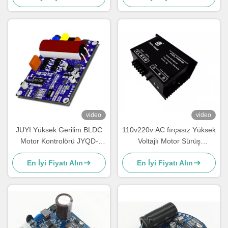
Denetleyicisi
video
video
JUYI Yüksek Gerilim BLDC
110v220v AC fırçasız Yüksek
Motor Kontrolörü JYQD-
Voltajlı Motor Sürüş
V8.8B 80V-220V 1A PWM
Kontrolörü Tam Konut, Çoklu
En İyi Fiyatı Alın
En İyi Fiyatı Alın
Frekansı 1-20KHZ Görev
Koruma ile Kontrolü
Döngüsü 0-100%
Etkinleştirir 4A