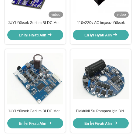
video
video
JUYI Yüksek Gerilim BLDC Motor
110v220v AC fırçasız Yüksek
Kontrolörü JYQD-V8.8B 80V-
Voltajlı Motor Sürüş Kontrolörü
220V 1A PWM Frekansı 1-20KHZ
Tam Konut, Çoklu Koruma ile
En İyi Fiyatı Alın
En İyi Fiyatı Alın
Görev Döngüsü 0-100%
Kontrolü Etkinleştirir 4A
JUYI Yüksek Gerilim BLDC Motor
Elektrikli Su Pompası Için Bldc
Kontrol 110V / 220 V AC Giriş 77 *
Motor Sürücüsü, 0.5A Fırçasız
60 * 28mm
Sensörsüz Kontrolörü
En İyi Fiyatı Alın
En İyi Fiyatı Alın