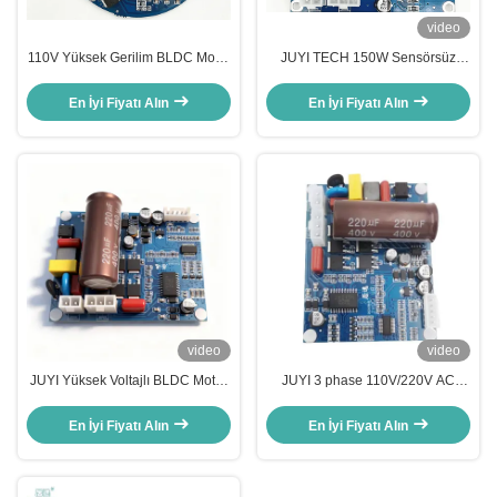
video
110V Yüksek Gerilim BLDC Motor
JUYI TECH 150W Sensörsüz
Kontrol Cihazı, 150W Yuvarlak
Yüksek Voltajlı BLDC Motor
Fırçasız DC Kontrol Cihazı
Denetleyicisi PWM Frekansı 1-
En İyi Fiyatı Alın
En İyi Fiyatı Alın
20KHZ Görev Döngüsü 0-100%
Motor Sürücü Tablosu
video
video
JUYI Yüksek Voltajlı BLDC Motor
JUYI 3 phase 110V/220V AC
Denetleyicisi JY02A IC 80V220V
High Voltage Motor Controller 1A
Sensörsüz Fırçasız DC Motor
With JY02A IC for BLDC
En İyi Fiyatı Alın
En İyi Fiyatı Alın
Sürücü Kartı Endüstriyel ve Akıllı
Sensorless Motor
Cihazlar için