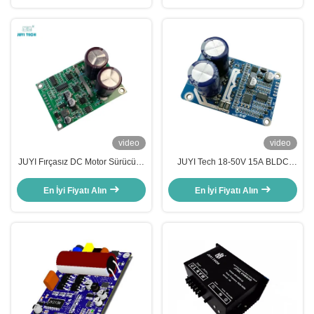
video
video
JUYI Fırçasız DC Motor Sürücüsü
JUYI Tech 18-50V 15A BLDC
JYQD-V6.5E O.V / L.V Koruma
Motor Sürücü Tablosu Sensörsüz
PWM Frekansı 1-20KHZ
fırçasız DC Motor, DC Motor
En İyi Fiyatı Alın
En İyi Fiyatı Alın
Denetleyicisi