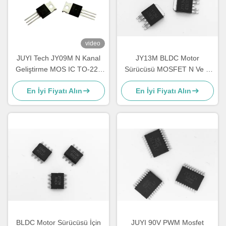
video
JUYI Tech JY09M N Kanal
JY13M BLDC Motor
Geliştirme MOS IC TO-220
Sürücüsü MOSFET N Ve P
70V90A Güç Mosfet
Kanal 40 V Yüzey Montaj
En İyi Fiyatı Alın
En İyi Fiyatı Alın
BLDC Motor Sürücüsü İçin
JUYI 90V PWM Mosfet