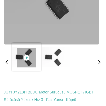
JUYI JY213H BLDC Motor Sürücüsü MOSFET / IGBT
Sürücüsü Yüksek Hız 3 - Faz Yarısı - Köprü