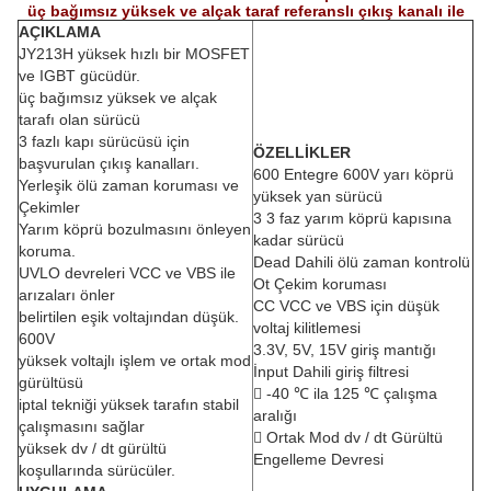
üç bağımsız yüksek ve alçak taraf referanslı çıkış kanalı ile
AÇIKLAMA
JY213H yüksek hızlı bir MOSFET
ve IGBT gücüdür.
üç bağımsız yüksek ve alçak
tarafı olan sürücü
3 fazlı kapı sürücüsü için
ÖZELLİKLER
başvurulan çıkış kanalları.
600 Entegre 600V yarı köprü
Yerleşik ölü zaman koruması ve
yüksek yan sürücü
Çekimler
3 3 faz yarım köprü kapısına
Yarım köprü bozulmasını önleyen
kadar sürücü
koruma.
Dead Dahili ölü zaman kontrolü
UVLO devreleri VCC ve VBS ile
Ot Çekim koruması
arızaları önler
CC VCC ve VBS için düşük
belirtilen eşik voltajından düşük.
voltaj kilitlemesi
600V
3.3V, 5V, 15V giriş mantığı
yüksek voltajlı işlem ve ortak mod
İnput Dahili giriş filtresi
gürültüsü
 -40 ℃ ila 125 ℃ çalışma
iptal tekniği yüksek tarafın stabil
aralığı
çalışmasını sağlar
 Ortak Mod dv / dt Gürültü
yüksek dv / dt gürültü
Engelleme Devresi
koşullarında sürücüler.