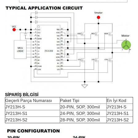
SİPARİŞ BİLGİSİ
Geçerli Parça Numarası
Paket Tipi
En İyi Kod
JY213H-S
20-PIN, SOP, 300mil
JY213H-S
JY213H-S1
24-PIN, SOP, 300mil
JY213H-S1
JY213H-S2
28-PIN, SOP, 300mil
JY213H-S2