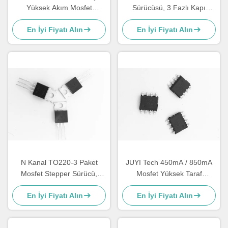
Yüksek Akım Mosfet
Sürücüsü, 3 Fazlı Kapı
Sürücüsü, 30A H Köprü
Sürücüsü Üç Bağımsız
En İyi Fiyatı Alın
En İyi Fiyatı Alın
Devresi
Yüksek ve Düşük Yanla
N Kanal TO220-3 Paket
JUYI Tech 450mA / 850mA
Mosfet Stepper Sürücü,
Mosfet Yüksek Taraf
BLDC motor sürücüsü için
Anahtarı, 3.3V Mantık
En İyi Fiyatı Alın
En İyi Fiyatı Alın
300W Mosfet Voltaj
Uyumlu Bldc Mosfet
Düzenleyicisi
Sürücüsü