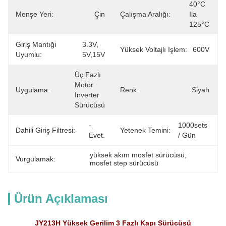
40°C 
Menşe Yeri:
Çin
Çalışma Aralığı:
Ila 
125°C
Giriş Mantığı
3.3V, 
Yüksek Voltajlı Işlem:
600V
Uyumlu:
5V,15V
Üç Fazlı 
Motor 
Uygulama:
Renk:
Siyah
Inverter 
Sürücüsü
- 
1000sets 
Dahili Giriş Filtresi:
Yetenek Temini:
Evet.
/ Gün
yüksek akım mosfet sürücüsü
, 
Vurgulamak:
mosfet step sürücüsü
Ürün Açıklaması
JY213H Yüksek Gerilim 3 Fazlı Kapı Sürücüsü