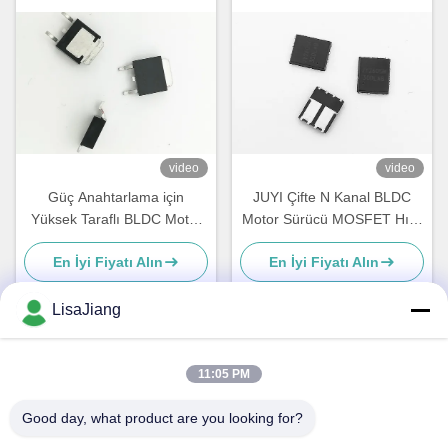
video
video
Güç Anahtarlama için
JUYI Çifte N Kanal BLDC
Yüksek Taraflı BLDC Motor
Motor Sürücü MOSFET Hızlı
Sürücüsü MOSFET
Değişim ve Ters Vücut Geri
En İyi Fiyatı Alın
En İyi Fiyatı Alın
Geliştirme Modu Gücü
Kazanma
LisaJiang
Hızlı iletişim
11:05 PM
Good day, what product are you looking for?
Adres