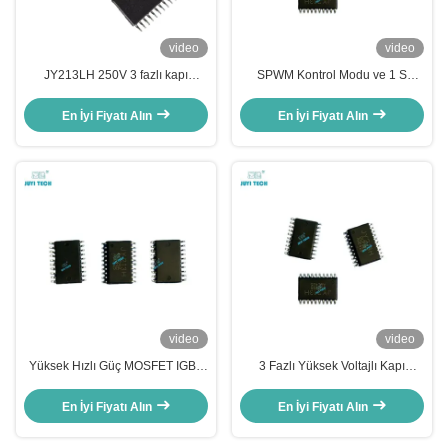
video
video
JY213LH 250V 3 fazlı kapı
SPWM Kontrol Modu ve 1 S
sürücüsü IC, Yarım köprü
Yumuşak Başlangıç Periyodu ile
MOSFET/IGBT sürücüsü ±1A,
Shoot-through Korumalı BLDC
En İyi Fiyatı Alın
En İyi Fiyatı Alın
Yüksek Voltajlı BLDC Motor
Motor Sürücü Entegresi
Sürücüsü Çip, TSSOP-20
video
video
Yüksek Hızlı Güç MOSFET IGBT
3 Fazlı Yüksek Voltajlı Kapı
Sürücü 3 Fazlı Yüksek Voltajlı
Sürücüsü IC 3.3V 5V 15V Giriş
Kapı Sürücüsü
Mantığı Uyumlu İnşaa edilmiş Ölü
En İyi Fiyatı Alın
En İyi Fiyatı Alın
Zaman