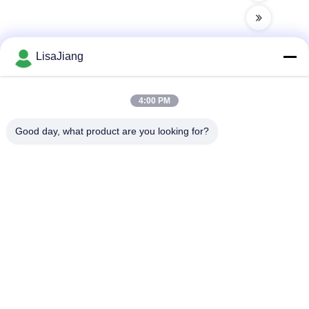
LisaJiang
Hızlı iletişim
4:00 PM
Good day, what product are you looking for?
Adres
1 numara, şerit 1199, yunping yolu, jiading bölgesi, Şangay
Tel
+86--18538222869
E-posta
sales@juyitech.com