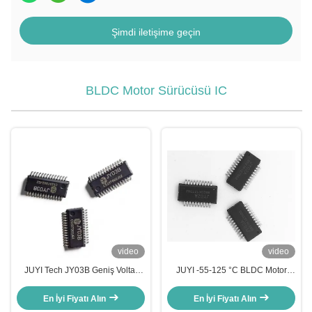
Şimdi iletişime geçin
BLDC Motor Sürücüsü IC
video
video
JUYI Tech JY03B Geniş Voltaj
JUYI -55-125 °C BLDC Motor
Aralığı 9-36V ile Yüksek Entegre
Sürücü IC sensörsüz motor için
Sensörsüz BLDC Motor Sürücü
Basit Periferik Devre / Hata
En İyi Fiyatı Alın
En İyi Fiyatı Alın
IC, Basitleştirilmiş Motor Kontrolü
Ayarlama