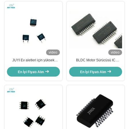
video
video
JUYI Ev aletleri için yüksek
BLDC Motor Sürücüsü IC
hassasiyetli üç terminal
Başlangıç ​​Torku Düzenleme
ayarlanabilir voltaj düzenleyicisi
Fonksiyonuyla Engelleme
En İyi Fiyatı Alın
En İyi Fiyatı Alın
Koruması