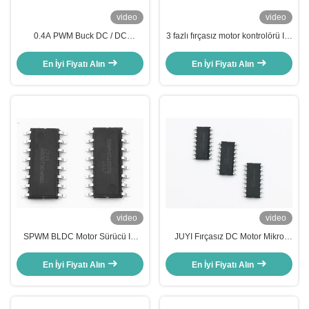
video
video
0.4A PWM Buck DC / DC
3 fazlı fırçasız motor kontrolörü IC,
Değiştiricisi Güç Ic Geniş Çalışma
fırçasız motor sürücüsü IC
Voltajı Yüksek Verimlilik
Sensörsüz motor için
En İyi Fiyatı Alın
En İyi Fiyatı Alın
video
video
SPWM BLDC Motor Sürücü IC
JUYI Fırçasız DC Motor Mikro
Hall Sensörü BLDC Motor Yüksek
Denetleyicisi IC, 12V DC Motor
Verimlilik İçin
Hız Kontrolü IC JY02A
En İyi Fiyatı Alın
En İyi Fiyatı Alın