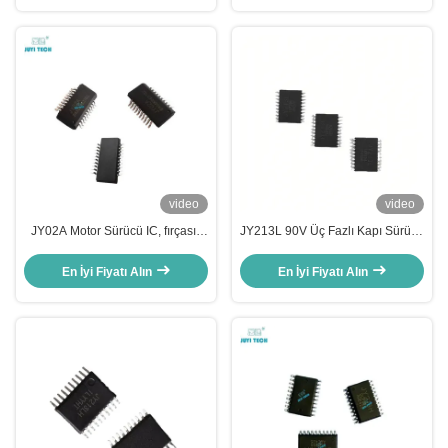
İçin
video
video
JY02A Motor Sürücü IC, fırçasız
JY213L 90V Üç Fazlı Kapı Sürücü
DC sensörsüz motorları
Entegresi (IC) - BLDC Motor
çalıştırmak için entegre devre ile
Kontrolü için Yüksek Hızlı
En İyi Fiyatı Alın
En İyi Fiyatı Alın
MOSFET & IGBT Sürücüsü ve
Dahili Ölü Zaman Kontrolü