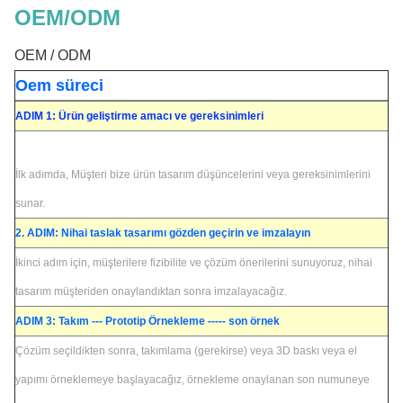
OEM/ODM
OEM / ODM
Oem süreci
ADIM 1: Ürün geliştirme amacı ve gereksinimleri
İlk adımda, Müşteri bize ürün tasarım düşüncelerini veya gereksinimlerini
sunar.
2. ADIM: Nihai taslak tasarımı gözden geçirin ve imzalayın
İkinci adım için, müşterilere fizibilite ve çözüm önerilerini sunuyoruz, nihai
tasarım müşteriden onaylandıktan sonra imzalayacağız.
ADIM 3: Takım --- Prototip Örnekleme ----- son örnek
Çözüm seçildikten sonra, takımlama (gerekirse) veya 3D baskı veya el
yapımı örneklemeye başlayacağız, örnekleme onaylanan son numuneye