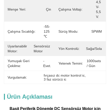
4,5 
V-
Menşe Yeri:
Çin
Çalışma Voltajı:
5,5 
V.
-55-
Çalışma Sıcaklığı:
125 
Sürüş Modu:
SPWM
℃
Uyarlanabilir
Sensörsüz 
Yön Kontrolü:
Sağa/Sola
Motor:
Motor
Yumuşak Geri
- 
1000sets 
Yetenek Temini:
Çekilme:
Evet.
/ Gün
fırçasız dc motor kontrol ic
, 
Vurgulamak:
3 faz sürücü ic
Ürün Açıklaması
Basit Periferik Dönemle DC Sensörsüz Motor için