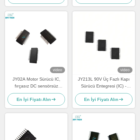
Basitleştirilmiş Motor
Kontrolü İçin
video
video
JY02A Motor Sürücü IC,
JY213L 90V Üç Fazlı Kapı
fırçasız DC sensörsüz
Sürücü Entegresi (IC) -
motorları çalıştırmak için
BLDC Motor Kontrolü için
En İyi Fiyatı Alın
En İyi Fiyatı Alın
entegre devre ile
Yüksek Hızlı MOSFET &
IGBT Sürücüsü ve Dahili Ölü
Zaman Kontrolü