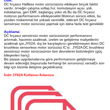
Özet:
DC fırçasız Hallless motor sürücüsünü etkileyen birçok faktör
vardır, örneğin çalışma voltajı,hız, komutasyon açısı, yük,
induktansa, geri EMF, başlangıç yükü vb.Bu da DC fırçasız
motorun performansını etkileyecektir.Motorun sürücü etkisi, bu
yüzden mükemmel bir yüksek verimlilik, istikrarlı DC fırçasız
sensörsüz motor sürücüsü yapmak için daha fazla test gereklidir.
Açıklama:
DC fırçasız sensörsüz motor sürücüsünün performansını
artırmak, hacimini azaltmak, üretim ve geliştirme maliyetlerini
azaltmak için,JY02A, dış bir karşılaştırıcı gerektirmeyen ikinci DC
brushless sensorless motor sürücüsü IC'si.. JY02A DC brushless
sensörsüz motor sürücüsünün tüm devrelerini bütünleştirir (güç
bileşenleri hariç).
Biz piyasa uygulamalarına göre performansını geliştirmeye
devam edeceğiz.başvuruda herhangi bir sorununuz varsaEn son
bilgi için bizimle iletişime geçebilirsiniz.
İndir JY02A Kullanıcı Kılavuzu