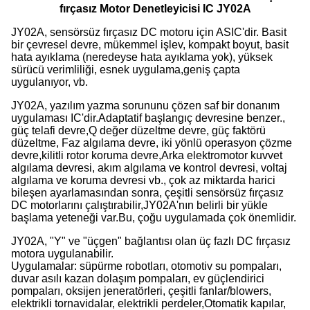
fırçasız Motor Denetleyicisi IC JY02A
JY02A, sensörsüz fırçasız DC motoru için ASIC'dir. Basit
bir çevresel devre, mükemmel işlev, kompakt boyut, basit
hata ayıklama (neredeyse hata ayıklama yok), yüksek
sürücü verimliliği, esnek uygulama,geniş çapta
uygulanıyor, vb.
JY02A, yazılım yazma sorununu çözen saf bir donanım
uygulaması IC'dir.Adaptatif başlangıç devresine benzer.,
güç telafi devre,Q değer düzeltme devre, güç faktörü
düzeltme, Faz algılama devre, iki yönlü operasyon çözme
devre,kilitli rotor koruma devre,Arka elektromotor kuvvet
algılama devresi, akım algılama ve kontrol devresi, voltaj
algılama ve koruma devresi vb., çok az miktarda harici
bileşen ayarlamasından sonra, çeşitli sensörsüz fırçasız
DC motorlarını çalıştırabilir,JY02A'nın belirli bir yükle
başlama yeteneği var.Bu, çoğu uygulamada çok önemlidir.
JY02A, "Y" ve "üçgen" bağlantısı olan üç fazlı DC fırçasız
motora uygulanabilir.
Uygulamalar: süpürme robotları, otomotiv su pompaları,
duvar asılı kazan dolaşım pompaları, ev güçlendirici
pompaları, oksijen jeneratörleri, çeşitli fanlar/blowers,
elektrikli tornavidalar, elektrikli perdeler,Otomatik kapılar,