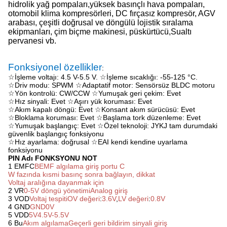
hidrolik yağ pompaları,yüksek basınçlı hava pompaları,
otomobil klima kompresörleri, DC fırçasız kompresör, AGV
arabası, çeşitli doğrusal ve döngülü lojistik sıralama
ekipmanları, çim biçme makinesi, püskürtücü,Sualtı
pervanesi vb.
Fonksiyonel özellikler
:
☆İşleme voltajı: 4.5 V-5.5 V. ☆İşleme sıcaklığı: -55-125 °C.
☆Driv modu: SPWM ☆Adaptatif motor: Sensörsüz BLDC motoru
☆Yön kontrolü: CW/CCW ☆Yumuşak geri çekim: Evet
☆Hız sinyali: Evet ☆Aşırı yük koruması: Evet
☆Akım kapalı döngü: Evet ☆Konsant akım sürücüsü: Evet
☆Bloklama koruması: Evet ☆Başlama tork düzenleme: Evet
☆Yumuşak başlangıç: Evet ☆Özel teknoloji: JYKJ tam durumdaki
güvenlik başlangıç fonksiyonu
☆Hız ayarlama: doğrusal ☆EAI kendi kendine uyarlama
fonksiyonu
PIN Adı FONKSYONU NOT
1 EMFC
BEMF algılama giriş portu C
W fazında kısmi basınç sonra bağlayın, dikkat
Voltaj aralığına dayanmak için
2 VR
0-5V döngü yönetimi
Analog giriş
3 VOD
Voltaj tespiti
OV değeri
:
3.6V
,
LV değeri
:
0.8V
4 GND
GND
0V
5 VDD
5V
4.5V-5.5V
6 Bu
Akım algılama
Geçerli geri bildirim sinyali giriş