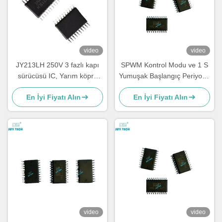
video
video
JY213LH 250V 3 fazlı kapı
SPWM Kontrol Modu ve 1 S
sürücüsü IC, Yarım köprü
Yumuşak Başlangıç Periyodu
MOSFET/IGBT sürücüsü
ile Shoot-through Korumalı
En İyi Fiyatı Alın
En İyi Fiyatı Alın
±1A, Yüksek Voltajlı BLDC
BLDC Motor Sürücü
Motor Sürücüsü Çip,
Entegresi
TSSOP-20
video
video