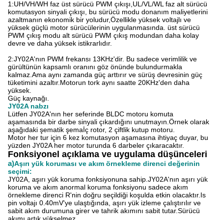
1:UH/VH/WH faz üst sürücü PWM çıkışı,UL/VL/WL faz alt sürücü
komutasyon sinyali çıkışı, bu sürücü modu donanım maliyetlerini
azaltmanın ekonomik bir yoludur,Özellikle yüksek voltajlı ve
yüksek güçlü motor sürücülerinin uygulanmasında. üst sürücü
PWM çıkış modu alt sürücü PWM çıkış modundan daha kolay
devre ve daha yüksek istikrarlıdır.
2:JY02A'nın PWM frekansı 13KHz'dir. Bu sadece verimlilik ve
gürültünün kapsamlı oranını göz önünde bulundurmakla
kalmaz.Ama aynı zamanda güç arttırır ve sürüş devresinin güç
tüketimini azaltır.Motorun tork aynı saatte 20KHz'den daha
yüksek.
Güç kaynağı.
JY02A nabzı
Lütfen JY02A'nın her seferinde BLDC motoru komuta
aşamasında bir darbe sinyali çıkardığını unutmayın.Örnek olarak
aşağıdaki şematik şemaİç rotor, 2 çiftlik kutup motoru.
Motor her tur için 6 kez komutasyon aşamasına ihtiyaç duyar, bu
yüzden JY02A her motor turunda 6 darbeler çıkaracaktır.
Fonksiyonel açıklama ve uygulama düşünceleri
a)
Aşırı yük koruması ve akım örnekleme direnci değerinin
seçimi:
JY02A, aşırı yük koruma fonksiyonuna sahip.JY02A'nın aşırı yük
koruma ve akım anormal koruma fonksiyonu sadece akım
örnekleme direnci R'nin doğru seçildiği koşulda etkin olacaktır.Is
pin voltajı 0.40mV'ye ulaştığında, aşırı yük izleme çalıştırılır ve
sabit akım durumuna girer ve tahrik akımını sabit tutar.Sürücü
akımı artık yükselmez.