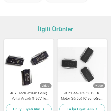
İlgili Ürünler
video
video
JUYI Tech JY03B Geniş
JUYI -55-125 °C BLDC
Voltaj Aralığı 9-36V ile
Motor Sürücü IC sensörsüz
Yüksek Entegre Sensörsüz
motor için Basit Periferik
En İyi Fiyatı Alın
En İyi Fiyatı Alın
BLDC Motor Sürücü IC,
Devre / Hata Ayarlama