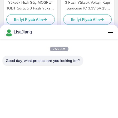
Yüksek Hızlı Güç MOSFET
3 Fazlı Yüksek Voltajlı Kapı
IGBT Sürücü 3 Fazlı Yüksek
Sürücüsü IC 3.3V 5V 15V
Voltajlı Kapı Sürücüsü
Giriş Mantığı Uyumlu İnşaa
En İyi Fiyatı Alın
En İyi Fiyatı Alın
edilmiş Ölü Zaman
LisaJiang
Hızlı iletişim
7:22 AM
Good day, what product are you looking for?
Adres
1 numara, şerit 1199, yunping yolu, jiading bölgesi, Şangay
Tel
+86--18538222869
E-posta
sales@juyitech.com