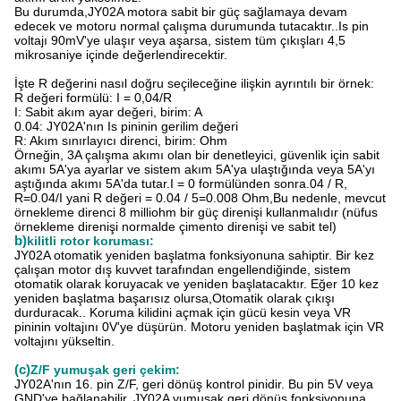
Bu durumda,JY02A motora sabit bir güç sağlamaya devam
edecek ve motoru normal çalışma durumunda tutacaktır..Is pin
voltajı 90mV'ye ulaşır veya aşarsa, sistem tüm çıkışları 4,5
mikrosaniye içinde değerlendirecektir.
İşte R değerini nasıl doğru seçileceğine ilişkin ayrıntılı bir örnek:
R değeri formülü: I = 0,04/R
I: Sabit akım ayar değeri, birim: A
0.04: JY02A'nın Is pininin gerilim değeri
R: Akım sınırlayıcı direnci, birim: Ohm
Örneğin, 3A çalışma akımı olan bir denetleyici, güvenlik için sabit
akımı 5A'ya ayarlar ve sistem akım 5A'ya ulaştığında veya 5A'yı
aştığında akımı 5A'da tutar.I = 0 formülünden sonra.04 / R,
R=0.04/I yani R değeri = 0.04 / 5=0.008 Ohm,Bu nedenle, mevcut
örnekleme direnci 8 milliohm bir güç direnişi kullanmalıdır (nüfus
örnekleme direnişi normalde çimento direnişi ve sabit tel)
b)
kilitli rotor koruması:
JY02A otomatik yeniden başlatma fonksiyonuna sahiptir. Bir kez
çalışan motor dış kuvvet tarafından engellendiğinde, sistem
otomatik olarak koruyacak ve yeniden başlatacaktır. Eğer 10 kez
yeniden başlatma başarısız olursa,Otomatik olarak çıkışı
durduracak.. Koruma kilidini açmak için gücü kesin veya VR
pininin voltajını 0V'ye düşürün. Motoru yeniden başlatmak için VR
voltajını yükseltin.
(c)
Z/F yumuşak geri çekim:
JY02A'nın 16. pin Z/F, geri dönüş kontrol pinidir. Bu pin 5V veya
GND'ye bağlanabilir. JY02A yumuşak geri dönüş fonksiyonuna