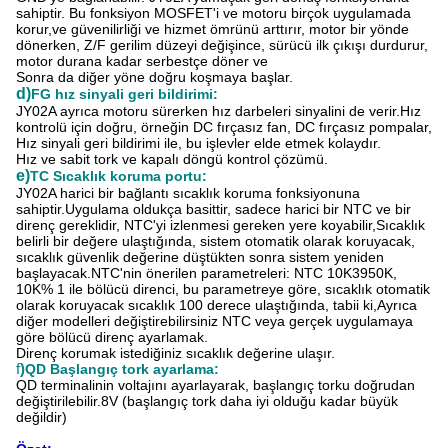
sahiptir. Bu fonksiyon MOSFET'i ve motoru birçok uygulamada
korur,ve güvenilirliği ve hizmet ömrünü arttırır, motor bir yönde
dönerken, Z/F gerilim düzeyi değişince, sürücü ilk çıkışı durdurur,
motor durana kadar serbestçe döner ve
Sonra da diğer yöne doğru koşmaya başlar.
d)
FG hız sinyali geri bildirimi:
JY02A ayrıca motoru sürerken hız darbeleri sinyalini de verir.Hız
kontrolü için doğru, örneğin DC fırçasız fan, DC fırçasız pompalar,
Hız sinyali geri bildirimi ile, bu işlevler elde etmek kolaydır.
Hız ve sabit tork ve kapalı döngü kontrol çözümü.
e)
TC Sıcaklık koruma portu:
JY02A harici bir bağlantı sıcaklık koruma fonksiyonuna
sahiptir.Uygulama oldukça basittir, sadece harici bir NTC ve bir
direnç gereklidir, NTC'yi izlenmesi gereken yere koyabilir,Sıcaklık
belirli bir değere ulaştığında, sistem otomatik olarak koruyacak,
sıcaklık güvenlik değerine düştükten sonra sistem yeniden
başlayacak.NTC'nin önerilen parametreleri: NTC 10K3950K,
10K% 1 ile bölücü direnci, bu parametreye göre, sıcaklık otomatik
olarak koruyacak sıcaklık 100 derece ulaştığında, tabii ki,Ayrıca
diğer modelleri değiştirebilirsiniz NTC veya gerçek uygulamaya
göre bölücü direnç ayarlamak.
Direnç korumak istediğiniz sıcaklık değerine ulaşır.
f
)
QD Başlangıç tork ayarlama:
QD terminalinin voltajını ayarlayarak, başlangıç torku doğrudan
değiştirilebilir.8V (başlangıç tork daha iyi olduğu kadar büyük
değildir)