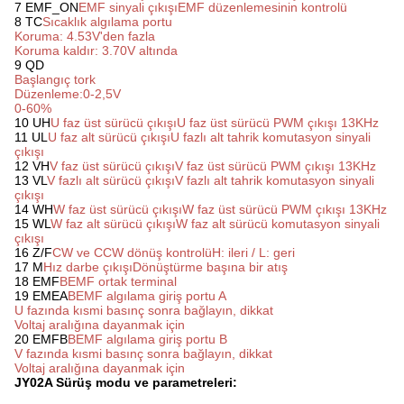
7 EMF_ON
EMF sinyali çıkışı
EMF düzenlemesinin kontrolü
8 TC
Sıcaklık algılama portu
Koruma: 4.53V'den fazla
Koruma kaldır: 3.70V altında
9 QD
Başlangıç tork
Düzenleme:0-2,5V
0-60%
10 UH
U faz üst sürücü çıkışı
U faz üst sürücü PWM çıkışı 13KHz
11 UL
U faz alt sürücü çıkışı
U fazlı alt tahrik komutasyon sinyali
çıkışı
12 VH
V faz üst sürücü çıkışı
V faz üst sürücü PWM çıkışı 13KHz
13 VL
V fazlı alt sürücü çıkışı
V fazlı alt tahrik komutasyon sinyali
çıkışı
14 WH
W faz üst sürücü çıkışı
W faz üst sürücü PWM çıkışı 13KHz
15 WL
W faz alt sürücü çıkışı
W faz alt sürücü komutasyon sinyali
çıkışı
16 Z/F
CW ve CCW dönüş kontrolü
H: ileri / L: geri
17 M
Hız darbe çıkışı
Dönüştürme başına bir atış
18 EMF
BEMF ortak terminal
19 EMEA
BEMF algılama giriş portu A
U fazında kısmi basınç sonra bağlayın, dikkat
Voltaj aralığına dayanmak için
20 EMFB
BEMF algılama giriş portu B
V fazında kısmi basınç sonra bağlayın, dikkat
Voltaj aralığına dayanmak için
JY02A Sürüş modu ve parametreleri: