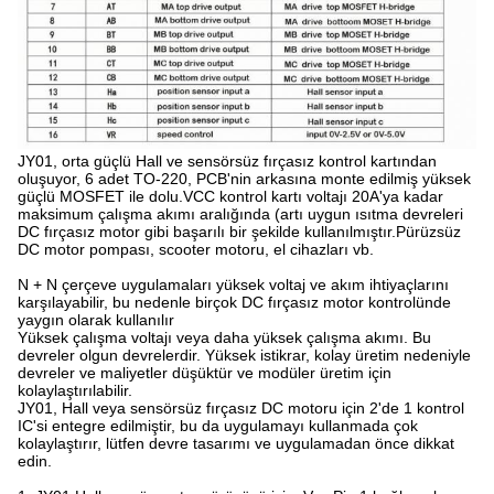
JY01, orta güçlü Hall ve sensörsüz fırçasız kontrol kartından
oluşuyor, 6 adet TO-220, PCB'nin arkasına monte edilmiş yüksek
güçlü MOSFET ile dolu.VCC kontrol kartı voltajı 20A'ya kadar
maksimum çalışma akımı aralığında (artı uygun ısıtma devreleri
DC fırçasız motor gibi başarılı bir şekilde kullanılmıştır.Pürüzsüz
DC motor pompası, scooter motoru, el cihazları vb.
N + N çerçeve uygulamaları yüksek voltaj ve akım ihtiyaçlarını
karşılayabilir, bu nedenle birçok DC fırçasız motor kontrolünde
yaygın olarak kullanılır
Yüksek çalışma voltajı veya daha yüksek çalışma akımı. Bu
devreler olgun devrelerdir. Yüksek istikrar, kolay üretim nedeniyle
devreler ve maliyetler düşüktür ve modüler üretim için
kolaylaştırılabilir.
JY01, Hall veya sensörsüz fırçasız DC motoru için 2'de 1 kontrol
IC'si entegre edilmiştir, bu da uygulamayı kullanmada çok
kolaylaştırır, lütfen devre tasarımı ve uygulamadan önce dikkat
edin.