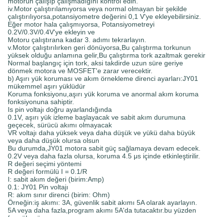
motorun çalışıp çalışmadığını kontrol edin.
iv.Motor çalıştırılamıyorsa veya normal olmayan bir şekilde
çalıştırılıyorsa,potansiyometre değerini 0,1 V'ye ekleyebilirsiniz.
Eğer motor hala çalışmıyorsa, Potansiyometreyi
0.2V/0.3V/0.4V'ye ekleyin ve
Motoru çalıştırana kadar 3. adımı tekrarlayın.
v.Motor çalıştırılırken geri dönüyorsa,Bu çalıştırma torkunun
yüksek olduğu anlamına gelir,Bu çalıştırma tork azaltmak gerekir
Normal başlangıç için tork, aksi takdirde uzun süre geriye
dönmek motora ve MOSFET'e zarar verecektir.
b) Aşırı yük koruması ve akım örnekleme direnci ayarları:JY01
mükemmel aşırı yüklüdür
Koruma fonksiyonu,aşırı yük koruma ve anormal akım koruma
fonksiyonuna sahiptir.
Is pin voltajı doğru ayarlandığında
0.1V, aşırı yük izleme başlayacak ve sabit akım durumuna
geçecek, sürücü akımı olmayacak
VR voltajı daha yüksek veya daha düşük ve yükü daha büyük
veya daha düşük olursa olsun
Bu durumda,JY01 motora sabit güç sağlamaya devam edecek.
0.2V veya daha fazla olursa, koruma 4.5 μs içinde etkinleştirilir.
R değeri seçimi yöntemi
R değeri formülü I = 0.1/R
I: sabit akım değeri (birim:Amp)
0.1: JY01 Pin voltajı
R: akım sınır direnci (birim: Ohm)
Örneğin:iş akımı: 3A, güvenlik sabit akımı 5A olarak ayarlayın.
5A veya daha fazla,program akımı 5A'da tutacaktır.bu yüzden