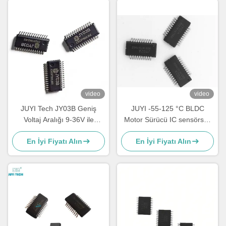
video
video
JUYI Tech JY03B Geniş
JUYI -55-125 °C BLDC
Voltaj Aralığı 9-36V ile
Motor Sürücü IC sensörsüz
Yüksek Entegre Sensörsüz
motor için Basit Periferik
En İyi Fiyatı Alın
En İyi Fiyatı Alın
BLDC Motor Sürücü IC,
Devre / Hata Ayarlama
Basitleştirilmiş Motor
Kontrolü İçin