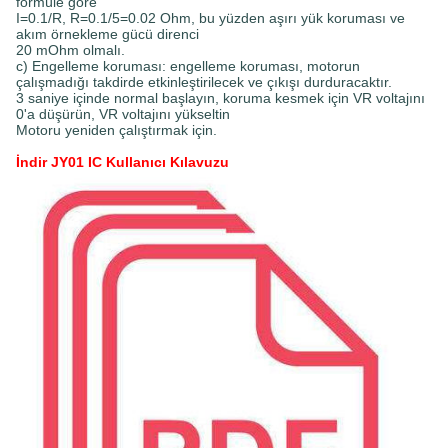
formüle göre
I=0.1/R, R=0.1/5=0.02 Ohm, bu yüzden aşırı yük koruması ve
akım örnekleme gücü direnci
20 mOhm olmalı.
c) Engelleme koruması: engelleme koruması, motorun
çalışmadığı takdirde etkinleştirilecek ve çıkışı durduracaktır.
3 saniye içinde normal başlayın, koruma kesmek için VR voltajını
0'a düşürün, VR voltajını yükseltin
Motoru yeniden çalıştırmak için.
İndir JY01 IC Kullanıcı Kılavuzu