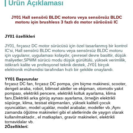
Ürün Açıklaması
JY01 Hall sensörü BLDC motoru veya sensörsüz BLDC
motoru için brushless 3 fazlı dc motor sürücüsü IC
JY01 özellikleri
JY01, fırçasız DC motor sürücüsü için özel tasarlanmış bir kontrol
IC'si, Hall sensörü BLDC motoru veya sensörsüz BLDC motoru
için uygulanır, uygulaması kolaydır, çevresel devre basittir, düşük
maliyetler,SPWM sürücü modu düşük gürültülü, yüksek verimlilik,
istikrarlı kalite ve profesyonel teknik destek, JY01 birçok
elektronik mühendisi tarafından hızlı bir şekilde onaylandı.
YY01 Başvurular
fırçasız DC fan, fırçasız DC pompa, çim biçme makinesi, scooter,
dengeli araba, robot, bilimsel aletler ve ekipman, otomotiv yakıt
pompası, elektrikli pencere, elektrikli koltuk ayarlama, klima
fanı,Elektrikli arka görüş aynası ayarlama, örneğin elektrikli
süpürge, klima, tesisat ekipmanları, yüksek kaliteli çocuk
oyuncakları, model uçaklar, model arabalar, modeller vb.;Aynı
zamanda öğütme makineleri gibi el aletlerinde de yaygın olarak
kullanılmaktadır., el matkapları, gravür makineleri, elektrikli
tornavidalar vb.
2Özellikleri: