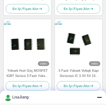
MOSFET/IGBT sürücüsü
ile Shoot-through Korumalı
En İyi Fiyatı Alın
En İyi Fiyatı Alın
±1A, Yüksek Voltajlı BLDC
BLDC Motor Sürücü
Motor Sürücüsü Çip,
Entegresi
TSSOP-20
video
video
Yüksek Hızlı Güç MOSFET
3 Fazlı Yüksek Voltajlı Kapı
IGBT Sürücü 3 Fazlı Yüksek
Sürücüsü IC 3.3V 5V 15V
Voltajlı Kapı Sürücüsü
Giriş Mantığı Uyumlu İnşaa
En İyi Fiyatı Alın
En İyi Fiyatı Alın
edilmiş Ölü Zaman
LisaJiang