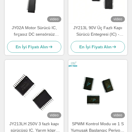
video
video
JY02A Motor Sürücü IC,
JY213L 90V Üç Fazlı Kapı
fırçasız DC sensörsüz
Sürücü Entegresi (IC) -
motorları çalıştırmak için
BLDC Motor Kontrolü için
En İyi Fiyatı Alın
En İyi Fiyatı Alın
entegre devre ile
Yüksek Hızlı MOSFET &
IGBT Sürücüsü ve Dahili Ölü
Zaman Kontrolü
video
video
JY213LH 250V 3 fazlı kapı
SPWM Kontrol Modu ve 1 S
sürücüsü IC, Yarım köprü
Yumuşak Başlangıç Periyodu