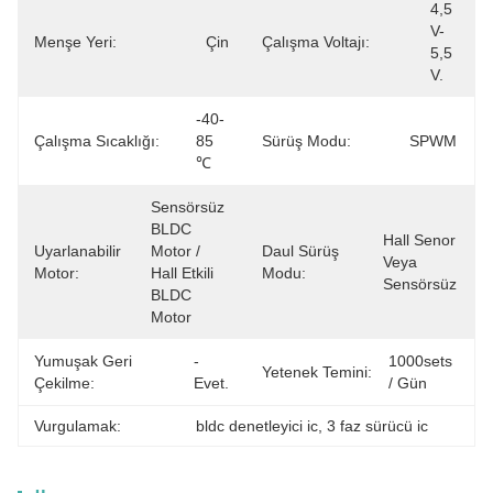
4,5 
V-
Menşe Yeri:
Çin
Çalışma Voltajı:
5,5 
V.
-40-
Çalışma Sıcaklığı:
85 
Sürüş Modu:
SPWM
℃
Sensörsüz 
BLDC 
Hall Senor 
Uyarlanabilir
Motor / 
Daul Sürüş
Veya 
Motor:
Hall Etkili 
Modu:
Sensörsüz
BLDC 
Motor
Yumuşak Geri
- 
1000sets 
Yetenek Temini:
Çekilme:
Evet.
/ Gün
Vurgulamak:
bldc denetleyici ic
, 
3 faz sürücü ic