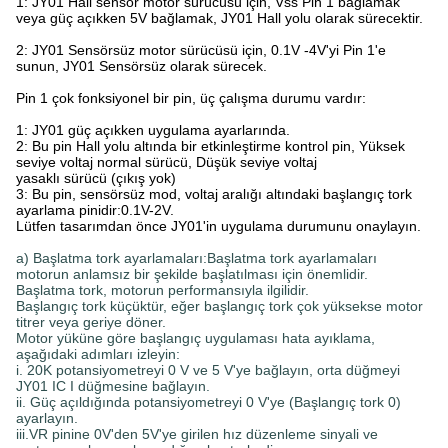
1: JY01 Hall sensör motor sürücüsü için, Vss Pin 1 bağlamak
veya güç açıkken 5V bağlamak, JY01 Hall yolu olarak sürecektir.
2: JY01 Sensörsüz motor sürücüsü için, 0.1V -4V'yi Pin 1'e
sunun, JY01 Sensörsüz olarak sürecek.
Pin 1 çok fonksiyonel bir pin, üç çalışma durumu vardır:
1: JY01 güç açıkken uygulama ayarlarında.
2: Bu pin Hall yolu altında bir etkinleştirme kontrol pin, Yüksek
seviye voltaj normal sürücü, Düşük seviye voltaj
yasaklı sürücü (çıkış yok)
3: Bu pin, sensörsüz mod, voltaj aralığı altındaki başlangıç tork
ayarlama pinidir:0.1V-2V.
Lütfen tasarımdan önce JY01'in uygulama durumunu onaylayın.
a) Başlatma tork ayarlamaları:Başlatma tork ayarlamaları
motorun anlamsız bir şekilde başlatılması için önemlidir.
Başlatma tork, motorun performansıyla ilgilidir.
Başlangıç tork küçüktür, eğer başlangıç tork çok yüksekse motor
titrer veya geriye döner.
Motor yüküne göre başlangıç uygulaması hata ayıklama,
aşağıdaki adımları izleyin:
i. 20K potansiyometreyi 0 V ve 5 V'ye bağlayın, orta düğmeyi
JY01 IC I düğmesine bağlayın.
ii. Güç açıldığında potansiyometreyi 0 V'ye (Başlangıç tork 0)
ayarlayın.
iii.VR pinine 0V'den 5V'ye girilen hız düzenleme sinyali ve