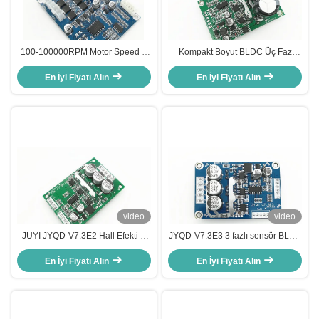
100-100000RPM Motor Speed 3
Kompakt Boyut BLDC Üç Faz
Phase BLDC Motor Driver for
PWM Motor Sürücüsü, Hız
Smooth and Stable Operation
En İyi Fiyatı Alın
Kontrolü 3 Faz Mosfet Sürücüsü
En İyi Fiyatı Alın
video
video
JUYI JYQD-V7.3E2 Hall Efekti 3
JYQD-V7.3E3 3 fazlı sensör BLDC
Fazlı İndüksiyon Motor
Motor Sürücü Motor Denetleyicisi
Denetleyicisi, 15A fırçasız DC
En İyi Fiyatı Alın
15A Akım PWM düzenleyicisi ile
En İyi Fiyatı Alın
Motor Sürücüsü
36V