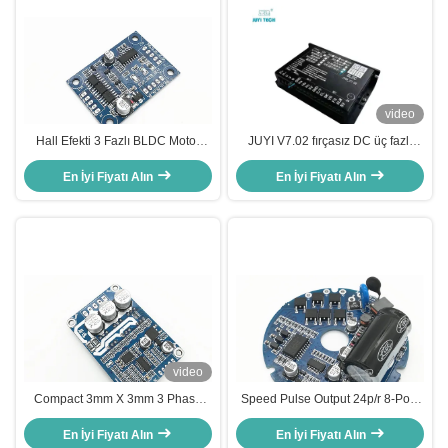
video
Hall Efekti 3 Fazlı BLDC Motor
JUYI V7.02 fırçasız DC üç fazlı
Denetleyicisi Döner Yön Kontrol
Salon motor sürücüsü düşük
En İyi Fiyatı Alın
Portları
voltajlı yüksek güç denetleyici 12V
En İyi Fiyatı Alın
24V 60A
video
Compact 3mm X 3mm 3 Phase
Speed Pulse Output 24p/r 8-Pole
BLDC Motor Driver with Hall
3 Phase Brushless DC Motor
Sensor Compatibility and
En İyi Fiyatı Alın
Driver for Smooth and Quiet
En İyi Fiyatı Alın