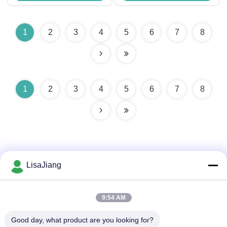
Reference Input 0-5v / PWM /
Operation
Frequency
1
2
3
4
5
6
7
8
1
2
3
4
5
6
7
8
LisaJiang
Hızlı iletişim
9:54 AM
Good day, what product are you looking for?
Adres