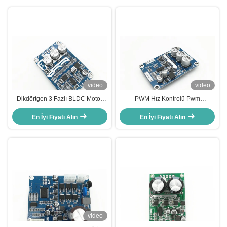
video
video
Dikdörtgen 3 Fazlı BLDC Motor
PWM Hız Kontrolü Pwm
Sürücüsü Hızı Darbe Sinyali Çıkışı
düzenleyicisi ile 500W 15A 3 Fazlı
En İyi Fiyatı Alın
-20 - 85 ℃
fırçasız motor sürücü kontrolörü
En İyi Fiyatı Alın
video