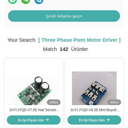
Şimdi iletişime geçin
Your Search
[ Three Phase Pwm Motor Driver ]
Match
142
Ürünler
video
video
JUYI JYQD-V7.5E Hall Sensörü
JUYI JYQD-V8.3E Mini Boyutlu
BLDC Üç Fazlı PWM Motor
Sensörsüz 3 Fazlı BLDC Motor
Sürücü Kartı 36VDC Kompakt
En İyi Fiyatı Alın
Sürücü Kartı PWM Hız Kontrolü
En İyi Fiyatı Alın
Boyutlu Motor Denetleyicisi
Motor Denetleyicisi