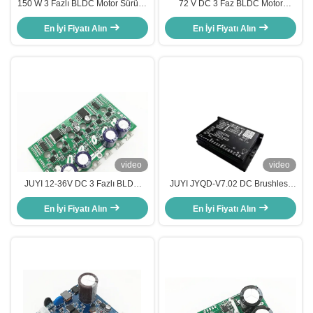
150 W 3 Fazlı BLDC Motor Sürücü
72 V DC 3 Faz BLDC Motor
Kartı Sensörsüz DC Motor Için
Sürücüsü 15A Çalışma Akımı Hızı
En İyi Fiyatı Alın
JYQD-V8.8D
En İyi Fiyatı Alın
Darbe Sinyali Çıkışı
video
video
JUYI 12-36V DC 3 Fazlı BLDC
JUYI JYQD-V7.02 DC Brushless
Tekerlekli Sandalye / Elektrikli
Üç Fazlı Sensör Motor Sürücü
Skateboard Motor Denetleyicisi
En İyi Fiyatı Alın
Kurulu Düşük Voltajlı Yüksek
En İyi Fiyatı Alın
için Motor Sürücüsü
Güçlü Motor Denetleyicisi
12V24V60A