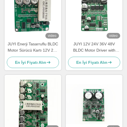
video
video
JUYI Enerji Tasarruflu BLDC
JUYI 12V 24V 36V 48V
Motor Sürücü Kartı 12V 24V
BLDC Motor Driver with
48V Fren Fonksiyonu ile
JY01 IC and Wide Voltage
En İyi Fiyatı Alın
En İyi Fiyatı Alın
Compatibility for 10A Current