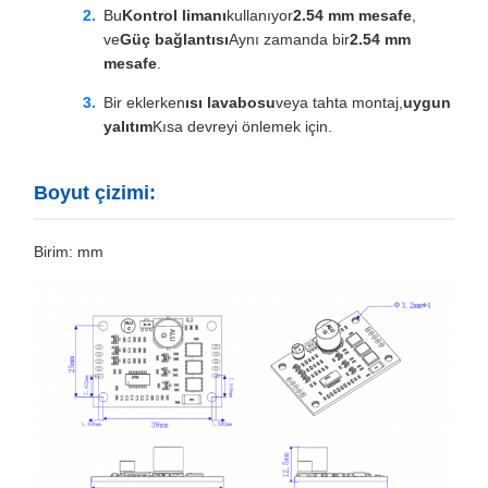
Bu
Kontrol limanı
kullanıyor
2.54 mm mesafe
,
ve
Güç bağlantısı
Aynı zamanda bir
2.54 mm
mesafe
.
Bir eklerken
ısı lavabosu
veya tahta montaj,
uygun
yalıtım
Kısa devreyi önlemek için.
Boyut çizimi:
Birim: mm