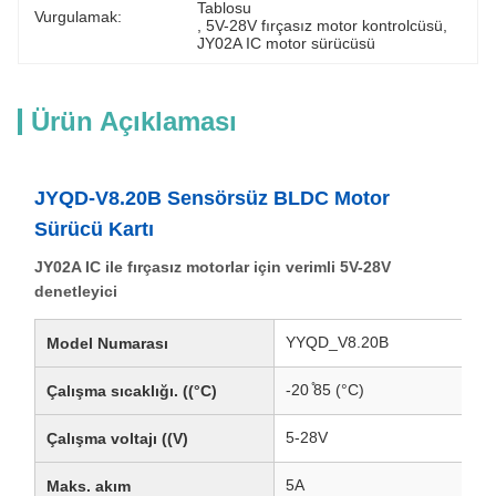
Tablosu
Vurgulamak:
, 
5V-28V fırçasız motor kontrolcüsü
, 
JY02A IC motor sürücüsü
Ürün Açıklaması
JYQD-V8.20B Sensörsüz BLDC Motor
Sürücü Kartı
JY02A IC ile fırçasız motorlar için verimli 5V-28V
denetleyici
YYQD_V8.20B
Model Numarası
-20 ̊85 (°C)
Çalışma sıcaklığı. ((°C)
5-28V
Çalışma voltajı ((V)
5A
Maks. akım