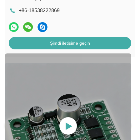
+86-18538222869
Şimdi iletişime geçin