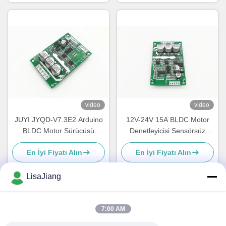
99999RPM | JYQD Motor
Sürücüleri ile Uyumlu
video
video
JUYI JYQD-V7.3E2 Arduino
12V-24V 15A BLDC Motor
BLDC Motor Sürücüsü
Denetleyicisi Sensörsüz
Maksimum Güç 500W Hall
BLDC Motoru için PWM Hız
En İyi Fiyatı Alın
En İyi Fiyatı Alın
Etkisi, 120°'de Hall ile
Sürücüsü JYQD-V6.3E2
LisaJiang
Hızlı iletişim
7:00 AM