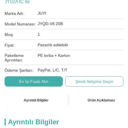
JY02A IC Ile
JUYI
Marka Adı:
JYQD-V8.20B
Model Numarası:
1
Moq:
Pazarlık edilebilir
Fiyat:
Paketleme
PE torba + Karton
Ayrıntıları:
PayPal, L/C, T/T
Ödeme Şartları:
En İyi Fiyatı Alın
Şimdi Iletişime Geçin
Ayrıntılı Bilgiler
Ürün Açıklaması
Ayrıntılı Bilgiler