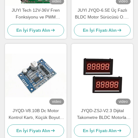
video
video
JUYI Tech 12V-36V Fren
JUYI JYQD-6.5E Üç Fazlı
Fonksiyonu ve PWM
BLDC Motor Sürücüsü O.V /
Kontrolü ile İki BLDC Motoru
L.V Koruması PWM Frekansı
En İyi Fiyatı Alın
En İyi Fiyatı Alın
için Çift BLDC Motor
1-20KHZ
Denetleyicisi
video
video
JYQD-V8.10B Dc Motor
JYQD-ZSJ-V2.3 Dijital
Kontrol Kartı, Küçük Boyutlu
Takometre BLDC Motorlar
Bldc Motor Sürücü Kartı
için – 5V Darbe Sinyali RPM
En İyi Fiyatı Alın
En İyi Fiyatı Alın
Ölçer | Yüksek Hassasiyetli
Hız Göstergesi 0–