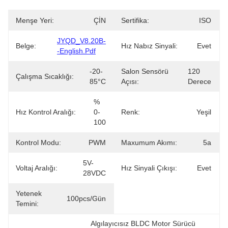
Menşe Yeri:
ÇİN
Sertifika:
ISO
JYQD_V8.20B-
Belge:
Hız Nabız Sinyali:
Evet
-English.pdf
-20-
Salon Sensörü
120 
Çalışma Sıcaklığı:
85°C
Açısı:
Derece
% 
Hız Kontrol Aralığı:
0-
Renk:
Yeşil
100
Kontrol Modu:
PWM
Maxumum Akımı:
5a
5V-
Voltaj Aralığı:
Hız Sinyali Çıkışı:
Evet
28VDC
Yetenek
100pcs/gün
Temini:
Algılayıcısız BLDC Motor Sürücü 