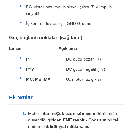
FG Motor hızı impuls sinyali çıkışı (5 V impuls
sinyali).
İç kontrol devresi için GND Ground.
Güç bağlantı noktaları (sağ taraf)
Liman
Açıklama
P+
DC gücü pozitif (+)
P??
DC gücü negatif (??)
MC, MB, MA
Üç motor faz çıkışı
Ek Notlar
Motor tellerinin
Çok uzun sürmesin.
Sürücünün
güvendiği gibi
geri EMF tespiti
- Çok uzun bir tel
neden olabilir
Sinyal müdahalesi
.