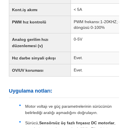
< 5A
Kont.iş akımı
PWM frekansı:1-20KHZ; çalı
PWM hız kontrolü
döngüsü 0-100%
0-5V
Analog gerilim hızı
düzenlemesi (v)
Evet.
Hız darbe sinyali çıkışı
Evet.
OV/UV koruması
Uygulama notları:
Motor voltajı ve güç parametrelerinin sürücünün
belirlediği aralığı aşmadığını doğrulayın.
Sürücü,
Sensörsüz üç fazlı fırçasız DC motorlar
,