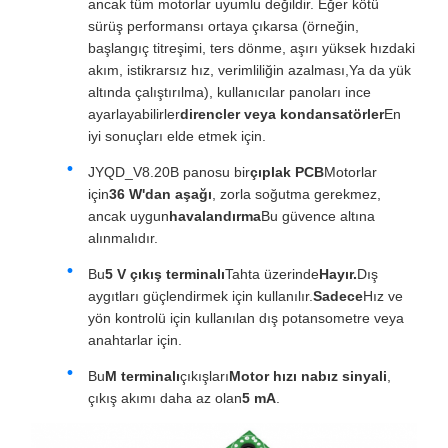
ancak tüm motorlar uyumlu değildir. Eğer kötü
sürüş performansı ortaya çıkarsa (örneğin,
başlangıç titreşimi, ters dönme, aşırı yüksek hızdaki
akım, istikrarsız hız, verimliliğin azalması,Ya da yük
altında çalıştırılma), kullanıcılar panoları ince
ayarlayabilirler
direncler veya kondansatörler
En
iyi sonuçları elde etmek için.
JYQD_V8.20B panosu bir
çıplak PCB
Motorlar
için
36 W'dan aşağı
, zorla soğutma gerekmez,
ancak uygun
havalandırma
Bu güvence altına
alınmalıdır.
Bu
5 V çıkış terminalı
Tahta üzerinde
Hayır.
Dış
aygıtları güçlendirmek için kullanılır.
Sadece
Hız ve
yön kontrolü için kullanılan dış potansometre veya
anahtarlar için.
Bu
M terminalı
çıkışları
Motor hızı nabız sinyali
,
çıkış akımı daha az olan
5 mA
.