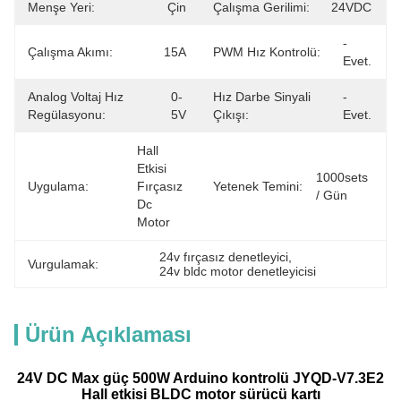
Menşe Yeri:
Çin
Çalışma Gerilimi:
24VDC
- 
Çalışma Akımı:
15A
PWM Hız Kontrolü:
Evet.
Analog Voltaj Hız
0-
Hız Darbe Sinyali
- 
Regülasyonu:
5V
Çıkışı:
Evet.
Hall 
Etkisi 
1000sets 
Uygulama:
Fırçasız 
Yetenek Temini:
/ Gün
Dc 
Motor
24v fırçasız denetleyici
, 
Vurgulamak:
24v bldc motor denetleyicisi
Ürün Açıklaması
24V DC Max güç 500W Arduino kontrolü JYQD-V7.3E2
Hall etkisi BLDC motor sürücü kartı