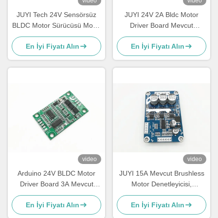
video
video
JUYI Tech 24V Sensörsüz
JUYI 24V 2A Bldc Motor
BLDC Motor Sürücüsü Motor
Driver Board Mevcut
kontrolörü, Bldc Centrifugal
Değişken Hız Fan
En İyi Fiyatı Alın
En İyi Fiyatı Alın
Blower için Sürücüsü
Denetleyicisi Sıcaklık
Sensörü ile
video
video
Arduino 24V BLDC Motor
JUYI 15A Mevcut Brushless
Driver Board 3A Mevcut
Motor Denetleyicisi,
Kompakt Boyut JYQD-V6.7
Dikdörtgen Brushless Hız
En İyi Fiyatı Alın
En İyi Fiyatı Alın
Motor denetleyici
Denetleyicisi Motor Sürücü
Tablosu