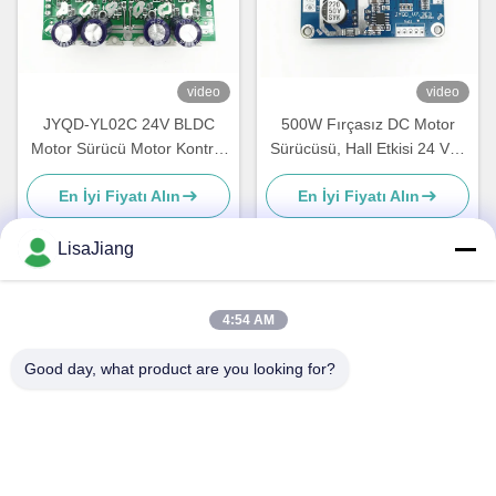
video
video
JYQD-YL02C 24V BLDC
500W Fırçasız DC Motor
Motor Sürücü Motor Kontrol
Sürücüsü, Hall Etkisi 24 Volt
Kartı Hub Motor / Elektrikli
DC Motor Hız Kontrol Cihazı
En İyi Fiyatı Alın
En İyi Fiyatı Alın
Skateboard için
LisaJiang
Hızlı iletişim
4:54 AM
Good day, what product are you looking for?
Adres
1 numara, şerit 1199, yunping yolu, jiading bölgesi, Şangay
Tel
+86--18538222869