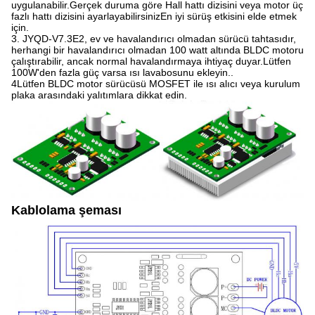
uygulanabilir.Gerçek duruma göre Hall hattı dizisini veya motor üç
fazlı hattı dizisini ayarlayabilirsinizEn iyi sürüş etkisini elde etmek
için.
3. JYQD-V7.3E2, ev ve havalandırıcı olmadan sürücü tahtasıdır,
herhangi bir havalandırıcı olmadan 100 watt altında BLDC motoru
çalıştırabilir, ancak normal havalandırmaya ihtiyaç duyar.Lütfen
100W'den fazla güç varsa ısı lavabosunu ekleyin..
4Lütfen BLDC motor sürücüsü MOSFET ile ısı alıcı veya kurulum
plaka arasındaki yalıtımlara dikkat edin.
Kablolama şeması