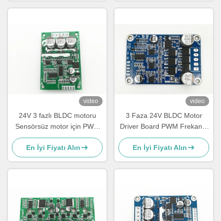
video
video
24V 3 fazlı BLDC motoru
3 Faza 24V BLDC Motor
Sensörsüz motor için PWM
Driver Board PWM Frekansı
hız sürücüsü Motor
1-20KHZ Görev Döngüsü 0-
En İyi Fiyatı Alın
En İyi Fiyatı Alın
Kontrolörü Hız Darbe Sinyalı
100% Motor Denetleyici
Çıktısı -20 - 85°C