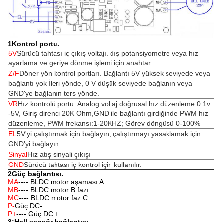
1Kontrol portu.
5V
Sürücü tahtası iç çıkış voltajı, dış potansiyometre veya hız
ayarlama ve geriye dönme işlemi için anahtar
Z/F
Döner yön kontrol portları. Bağlantı 5V yüksek seviyede veya
bağlantı yok İleri yönde, 0 V düşük seviyede bağlanın veya
GND'ye bağlanın ters yönde.
VR
Hız kontrolü portu. Analog voltaj doğrusal hız düzenleme 0.1v
-5V, Giriş direnci 20K Ohm,GND ile bağlantı girdiğinde PWM hız
düzenleme, PWM frekansı:1-20KHZ; Görev döngüsü 0-100%
EL
5V'yi çalıştırmak için bağlayın, çalıştırmayı yasaklamak için
GND'yi bağlayın.
Sinyal
Hız atış sinyali çıkışı
GND
Sürücü tahtası iç kontrol için kullanılır.
2Güç bağlantısı.
MA
---- BLDC motor aşaması A
MB
---- BLDC motor B fazı
MC
---- BLDC motor faz C
P-
Güç DC-
P+
---- Güç DC +
3:Hall sensör bağlantısı