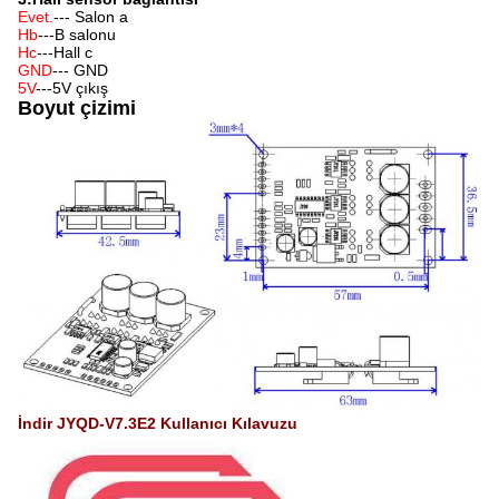
Evet.
--- Salon a
Hb
---B salonu
Hc
---Hall c
GND
--- GND
5V
---5V çıkış
Boyut çizimi
İndir JYQD-V7.3E2 Kullanıcı Kılavuzu