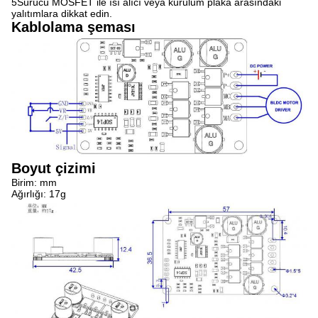
5Sürücü MOSFET ile ısı alıcı veya kurulum plaka arasındaki
yalıtımlara dikkat edin.
Kablolama şeması
Boyut çizimi
Birim: mm
Ağırlığı: 17g