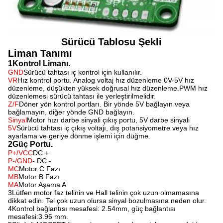
Sürücü Tablosu Şekli
Liman Tanımı
1Kontrol Limanı.
GND
Sürücü tahtası iç kontrol için kullanılır.
VR
Hız kontrol portu. Analog voltaj hız düzenleme 0V-5V hız
düzenleme, düşükten yüksek doğrusal hız düzenleme.PWM hız
düzenlemesi sürücü tahtası ile yerleştirilmelidir.
Z/F
Döner yön kontrol portları. Bir yönde 5V bağlayın veya
bağlamayın, diğer yönde GND bağlayın.
Sinyal
Motor hızı darbe sinyali çıkış portu, 5V darbe sinyali
5V
Sürücü tahtası iç çıkış voltajı, dış potansiyometre veya hız
ayarlama ve geriye dönme işlemi için düğme.
2Güç Portu.
P+/VCC
DC +
P-/GND
- DC -
MC
Motor C Fazı
MB
Motor B Fazı
MA
Motor Aşama A
3Lütfen motor faz telinin ve Hall telinin çok uzun olmamasına
dikkat edin. Tel çok uzun olursa sinyal bozulmasına neden olur.
4Kontrol bağlantısı mesafesi: 2.54mm, güç bağlantısı
mesafesi:3.96 mm.