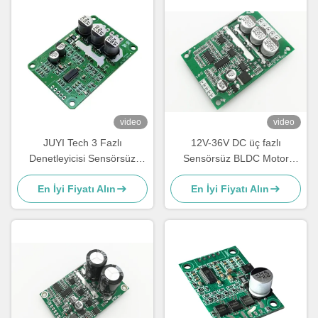
video
video
JUYI Tech 3 Fazlı
12V-36V DC üç fazlı
Denetleyicisi Sensörsüz
Sensörsüz BLDC Motor
BLDC Motor Sürücü Tablosu
Sürücüsü -20—85℃ O.V /
En İyi Fiyatı Alın
En İyi Fiyatı Alın
10V-36V 20A.
L.V Koruması