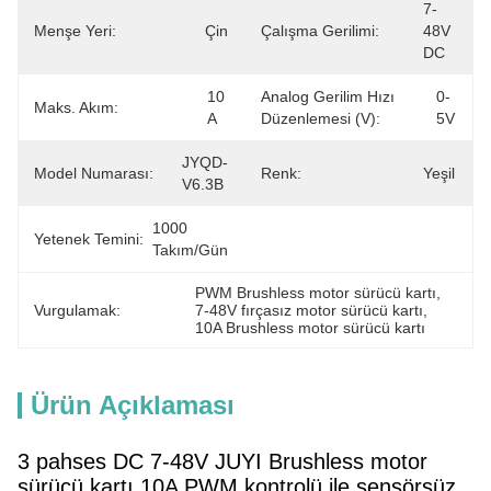
7-
Menşe Yeri:
Çin
Çalışma Gerilimi:
48V 
DC
10 
Analog Gerilim Hızı
0-
Maks. Akım:
A
Düzenlemesi (v):
5V
JYQD-
Model Numarası:
Renk:
Yeşil
V6.3B
1000 
Yetenek Temini:
Takım/gün
PWM Brushless motor sürücü kartı
, 
Vurgulamak:
7-48V fırçasız motor sürücü kartı
, 
10A Brushless motor sürücü kartı
Ürün Açıklaması
3 pahses DC 7-48V JUYI Brushless motor
sürücü kartı 10A PWM kontrolü ile sensörsüz