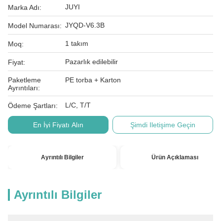
JUYI
Marka Adı:
JYQD-V6.3B
Model Numarası:
1 takım
Moq:
Pazarlık edilebilir
Fiyat:
Paketleme
PE torba + Karton
Ayrıntıları:
L/C, T/T
Ödeme Şartları:
En İyi Fiyatı Alın
Şimdi Iletişime Geçin
Ayrıntılı Bilgiler
Ürün Açıklaması
Ayrıntılı Bilgiler