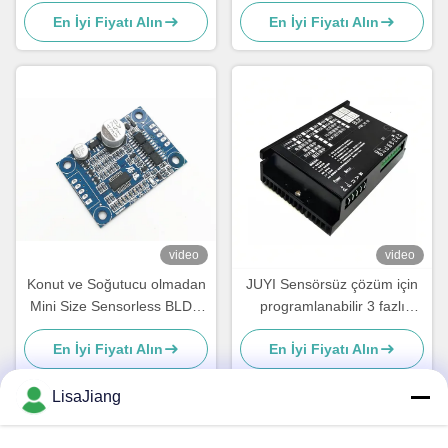
denetleyici 5A Hall BLDC
Sinyali Çıkışı Çıplak Kurulu
En İyi Fiyatı Alın
En İyi Fiyatı Alın
motor için sürücü paneli
video
video
Konut ve Soğutucu olmadan
JUYI Sensörsüz çözüm için
Mini Size Sensorless BLDC
programlanabilir 3 fazlı
Motor Sürücüsü
Yüksek Akım DC Motor Hız
En İyi Fiyatı Alın
En İyi Fiyatı Alın
Kontrolörü 60A
LisaJiang