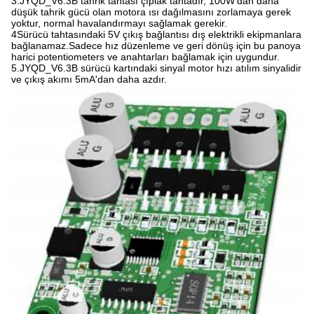
3.JYQD_V6.3B tahrik tahtası çıplak tahtadır, 100W'dan daha
düşük tahrik gücü olan motora ısı dağılmasını zorlamaya gerek
yoktur, normal havalandırmayı sağlamak gerekir.
4Sürücü tahtasındaki 5V çıkış bağlantısı dış elektrikli ekipmanlara
bağlanamaz.Sadece hız düzenleme ve geri dönüş için bu panoya
harici potentiometers ve anahtarları bağlamak için uygundur.
5.JYQD_V6.3B sürücü kartındaki sinyal motor hızı atılım sinyalidir
ve çıkış akımı 5mA'dan daha azdır.