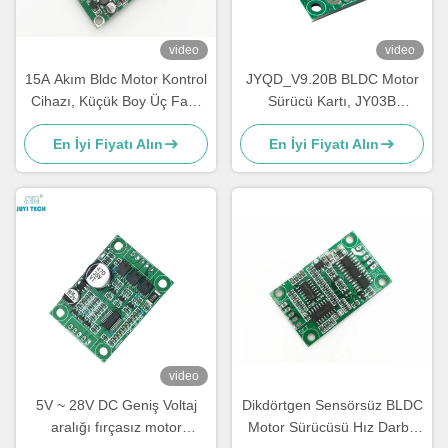
video
video
15A Akım Bldc Motor Kontrol
JYQD_V9.20B BLDC Motor
Cihazı, Küçük Boy Üç Fazlı
Sürücü Kartı, JY03B
Motor Sürücüsü
Entegresi ile 9-30V 6A
En İyi Fiyatı Alın
En İyi Fiyatı Alın
Sensörsüz Fırçasız DC
Kontrolcü, PWM ve Analog
Kontrollü
video
5V ~ 28V DC Geniş Voltaj
Dikdörtgen Sensörsüz BLDC
aralığı fırçasız motor
Motor Sürücüsü Hız Darbe