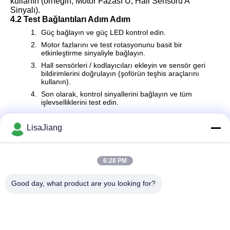
kullanın (örneğin, Motor Fazası U, Hall Sensörü A
Sinyalı).
4.2 Test Bağlantıları Adım Adım
Güç bağlayın ve güç LED kontrol edin.
Motor fazlarını ve test rotasyonunu basit bir
etkinleştirme sinyaliyle bağlayın.
Hall sensörleri / kodlayıcıları ekleyin ve sensör geri
bildirimlerini doğrulayın (şoförün teşhis araçlarını
kullanın).
Son olarak, kontrol sinyallerini bağlayın ve tüm
işlevselliklerini test edin.
LisaJiang
Hızlı iletişim
6:28 PM
Good day, what product are you looking for?
Adres
1 numara, şerit 1199, yunping yolu, jiading bölgesi, Şangay
Tel