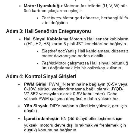
Motor Uyumluluğu:
Motorun faz tellerini (U, V, W) sür
ücü kartının çıkışlarına eşleştir.
Test ipucu:
Motor geri dönerse, herhangi iki fa
z tel değiştirin
Adım 3: Hall Sensörün Entegrasyonu
Hall Sinyal Kablolama:
Motorun Hall sensör kabloların
ı (H1, H2, H3) kartın 5 pinli JST konektörüne bağlayın.
Eleştirel not:
Yanlış Hall kablolaması, düzensiz
motor davranışına neden olabilir.
Teşhis:
Motor çalışmazsa Hall sinyali bütünlüğ
ünü doğrulamak için bir osiloskop kullanın.
Adım 4: Kontrol Sinyal Girişleri
PWM Girişi
: PWM_IN terminaline bağlayın (0-5V veya
0-10V, sürücü yapılandırmasına bağlı olarak; JYQD-
V7.3E2 varsayılan olarak 0-5V kabul eder). Daha
yüksek PWM çalışma döngüsü = daha yüksek hız.
Yön Sinyalı
: DIR'e bağlanın (İleri için yüksek, geri için
düşük).
İşareti etkinleştir
: EN (Sürücüyü etkinleştirmek için
yüksek, motoru devre dışı bırakmak ve frenlemek için
düşük) konumuna bağlanın.