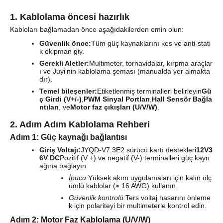
1. Kablolama öncesi hazırlık
Kabloları bağlamadan önce aşağıdakilerden emin olun:
Güvenlik önce:
Tüm güç kaynaklarını kes ve anti-stati
k ekipman giy.
Gerekli Aletler:
Multimeter, tornavidalar, kırpma araçlar
ı ve Juyi'nin kablolama şeması (manualda yer almakta
dır).
Temel bileşenler:
Etiketlenmiş terminalleri belirleyin
Gü
ç Girdi (V+/-)
,
PWM Sinyal Portları
,
Hall Sensör Bağla
ntıları
, ve
Motor faz çıkışları (U/V/W)
.
2. Adım Adım Kablolama Rehberi
Adım 1: Güç kaynağı bağlantısı
Giriş Voltajı:
JYQD-V7.3E2 sürücü kartı destekleri
12V3
6V DC
Pozitif (V +) ve negatif (V-) terminalleri güç kayn
ağına bağlayın.
İpucu:
Yüksek akım uygulamaları için kalın ölç
ümlü kablolar (≥ 16 AWG) kullanın.
Güvenlik kontrolü:
Ters voltaj hasarını önleme
k için polariteyi bir multimeterle kontrol edin.
Adım 2: Motor Faz Kablolama (U/V/W)