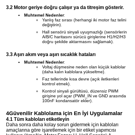
3.2 Motor geriye doğru çalışır ya da titreşim gösterir.
Muhtemel Nedenler
:
Yanlış faz sırası (herhangi iki motor faz telini
değiştirin).
Hall sensörü sinyali uyuşmazlığı (sensörlerin
A/B/C haritasını sürücü girişlerine H1/H2/H3
doğru şekilde aktarmasını sağlamak).
3.3 Aşırı akım veya aşırı sıcaklık hataları
Muhtemel Nedenler
:
Voltaj düşmesine neden olan küçük kablolar
(daha kalın kablolara yükseltme).
Faz tellerinde kısa devre (açık iletkenleri
kontrol etmek).
Kontrol sinyali gürültüsü, düzensiz PWM
girişine yol açar (PWM_IN ve GND arasında
100nF kondansatör ekler).
4Güvenilir Kablolama için En İyi Uygulamalar
4.1 Tüm kabloları etiketleyin
Daha sonra daha kolay sorun gidermek için kabloları
amaçlarına göre işaretlemek için bir etiket yapımcısı